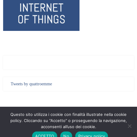
Tweets by quattroemme
Questo sito utilizza i cookie con finalità illustrate nella cookie
Quattroemme Consulting S.r.l. - Sede: Via Monte Giberto, 33 - 00138 Roma -
policy. Cliccando su "Accetto" o proseguendo la navigazione,
Codice Fiscale / P. IVA 10366891009
|
PRIVACY
acconsenti all’uso dei cookie.
ACCETTO
No
Privacy policy