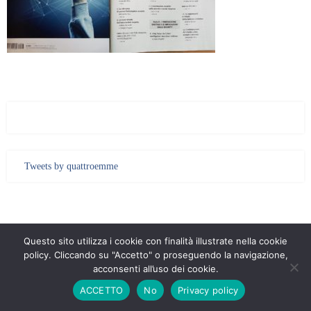
Tweets by quattroemme
Quattroemme Consulting S.r.l. - Sede: Via Monte Giberto, 33 - 00138 Roma -
Questo sito utilizza i cookie con finalità illustrate nella cookie
policy. Cliccando su "Accetto" o proseguendo la navigazione,
Codice Fiscale / P. IVA 10366891009
|
PRIVACY
acconsenti all’uso dei cookie.
ACCETTO
No
Privacy policy